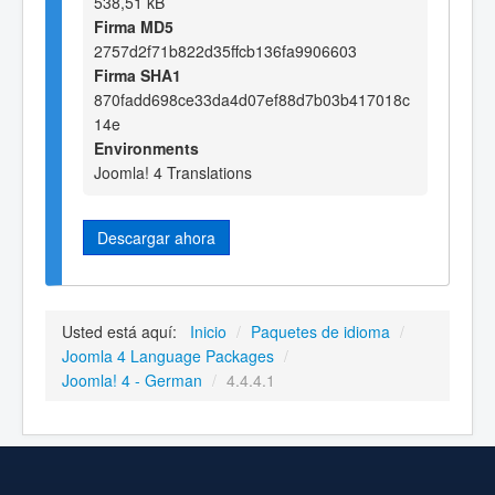
538,51 kB
Firma MD5
2757d2f71b822d35ffcb136fa9906603
Firma SHA1
870fadd698ce33da4d07ef88d7b03b417018c
14e
Environments
Joomla! 4 Translations
Descargar ahora
Usted está aquí:
Inicio
/
Paquetes de idioma
/
Joomla 4 Language Packages
/
Joomla! 4 - German
/
4.4.4.1