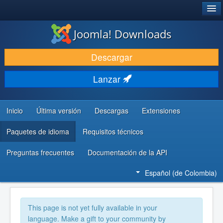
®
JOOMLA!
Joomla! Downloads
DESCARGAR
Descargar
DESCUBRE Y APRENDE
Lanzar
COMUNIDAD Y AYUDA
RECURSOS PARA DESARROLLADORES
Inicio
Última versión
Descargas
Extensiones
Paquetes de idioma
Requisitos técnicos
Preguntas frecuentes
Documentación de la API
Español (de Colombia)
This page is not yet fully available in your
language. Make a gift to your community by