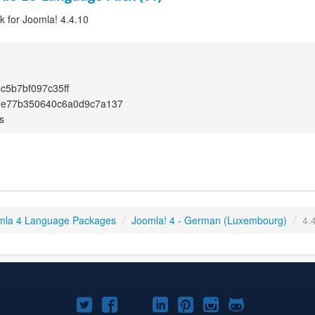
 for Joomla! 4.4.10
c5b7bf097c35ff
de77b350640c6a0d9c7a137
s
mla 4 Language Packages
/
Joomla! 4 - German (Luxembourg)
/
4.
Joomla!
Joomla!
Joomla!
Joomla!
Joomla!
Joomla!
Joomla!