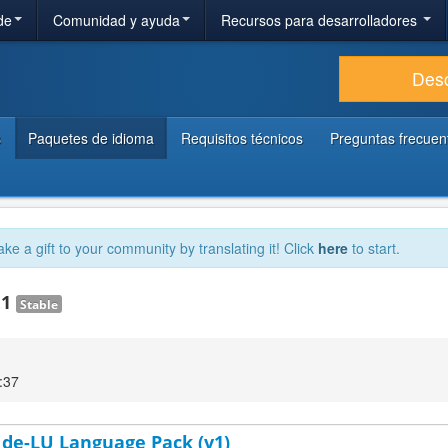
de
Comunidad y ayuda
Recursos para desarrolladores
Des
s
Paquetes de idioma
Requisitos técnicos
Preguntas frecuen
ake a gift to your community by translating it! Click
here
to start.
.1
Stable
:37
de-LU Language Pack (v1)