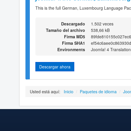
This is the full German, Luxembourg Language Pack
Descargado
1.502 veces
Tamaño del archivo
538,66 kB
Firma MD5
89fde810155c027ec6
Firma SHA1
ef54c6aee0c863930
Environments
Joomla! 4 Translation
Descargar ahora
Usted está aquí:
Inicio
/
Paquetes de idioma
/
Joo