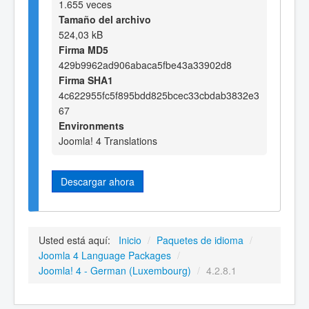
1.655 veces
Tamaño del archivo
524,03 kB
Firma MD5
429b9962ad906abaca5fbe43a33902d8
Firma SHA1
4c622955fc5f895bdd825bcec33cbdab3832e3
67
Environments
Joomla! 4 Translations
Descargar ahora
Usted está aquí:
Inicio
/
Paquetes de idioma
/
Joomla 4 Language Packages
/
Joomla! 4 - German (Luxembourg)
/
4.2.8.1