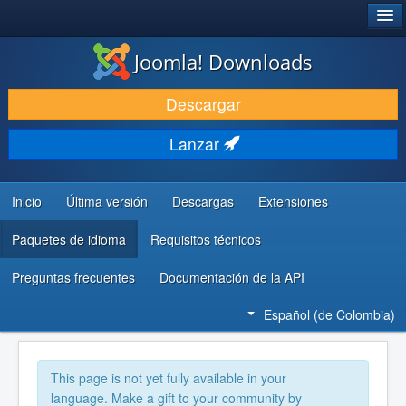
®
JOOMLA!
Joomla! Downloads
DESCARGAR
Descargar
DESCUBRE Y APRENDE
Lanzar
COMUNIDAD Y AYUDA
RECURSOS PARA DESARROLLADORES
Inicio
Última versión
Descargas
Extensiones
Paquetes de idioma
Requisitos técnicos
Preguntas frecuentes
Documentación de la API
Español (de Colombia)
This page is not yet fully available in your
language. Make a gift to your community by