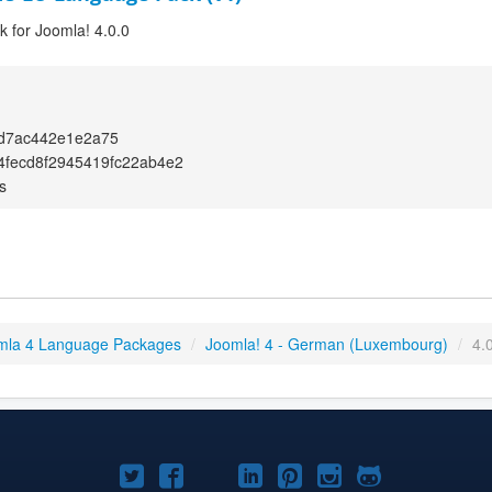
 for Joomla! 4.0.0
2d7ac442e1e2a75
fecd8f2945419fc22ab4e2
s
mla 4 Language Packages
/
Joomla! 4 - German (Luxembourg)
/
4.
Joomla!
Joomla!
Joomla!
Joomla!
Joomla!
Joomla!
Joomla!