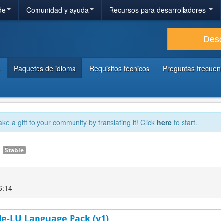
de
Comunidad y ayuda
Recursos para desarrolladores
Des
s
Paquetes de idioma
Requisitos técnicos
Preguntas frecuen
ake a gift to your community by translating it! Click
here
to start.
1
Stable
6:14
e-LU Language Pack (v1)