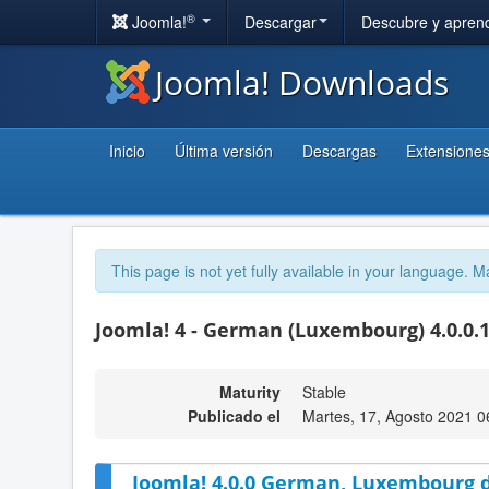
®
Joomla!
Descargar
Descubre y apren
Joomla! Downloads
Inicio
Última versión
Descargas
Extensione
This page is not yet fully available in your language. M
Joomla! 4 - German (Luxembourg) 4.0.0.
Maturity
Stable
Publicado el
Martes, 17, Agosto 2021 0
Joomla! 4.0.0 German, Luxembourg d