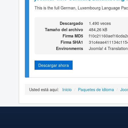
This is the full German, Luxembourg Language Pack
Descargado
1.490 veces
Tamaño del archivo
484,26 kB
Firma MD5
f10c21160aef16cda
Firma SHA1
31c4eae411134c1154
Environments
Joomla! 4 Translation
Descargar ahora
Usted está aquí:
Inicio
/
Paquetes de idioma
/
Joo