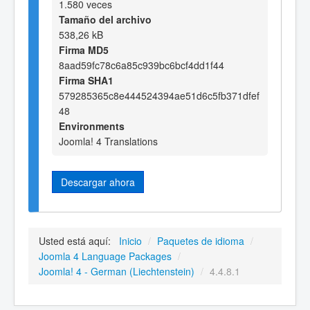
1.580 veces
Tamaño del archivo
538,26 kB
Firma MD5
8aad59fc78c6a85c939bc6bcf4dd1f44
Firma SHA1
579285365c8e444524394ae51d6c5fb371dfef
48
Environments
Joomla! 4 Translations
Descargar ahora
Usted está aquí:
Inicio
/
Paquetes de idioma
/
Joomla 4 Language Packages
/
Joomla! 4 - German (Liechtenstein)
/
4.4.8.1