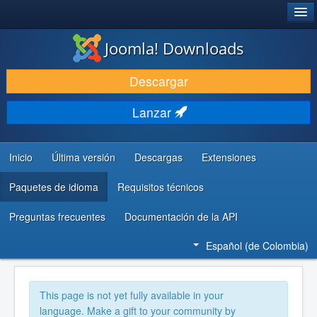
®
JOOMLA!
Joomla! Downloads
DESCARGAR
Descargar
DESCUBRE Y APRENDE
Lanzar
COMUNIDAD Y AYUDA
RECURSOS PARA DESARROLLADORES
Inicio
Última versión
Descargas
Extensiones
Paquetes de idioma
Requisitos técnicos
Preguntas frecuentes
Documentación de la API
Español (de Colombia)
This page is not yet fully available in your
language. Make a gift to your community by