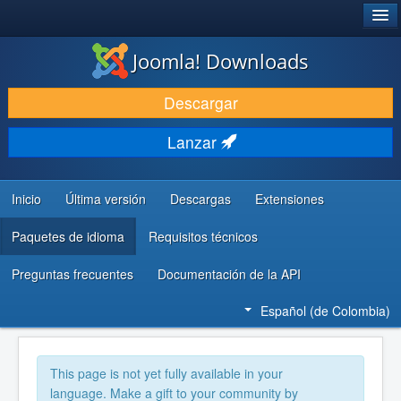
®
JOOMLA!
Joomla! Downloads
DESCARGAR
Descargar
DESCUBRE Y APRENDE
Lanzar
COMUNIDAD Y AYUDA
RECURSOS PARA DESARROLLADORES
Inicio
Última versión
Descargas
Extensiones
Paquetes de idioma
Requisitos técnicos
Preguntas frecuentes
Documentación de la API
Español (de Colombia)
This page is not yet fully available in your
language. Make a gift to your community by