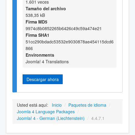
1.601 veces
Tamaño del archivo
538,35 kB
Firma MD5
9974c8b0852265b6426c49c59a474e21
Firma SHA1
51cc290bdadc53532e9030878ae454115dcd6
866
Environments
Joomla! 4 Translations
Descargar ahora
Usted está aquí:
Inicio
/
Paquetes de idioma
/
Joomla 4 Language Packages
/
Joomla! 4 - German (Liechtenstein)
/
4.4.7.1