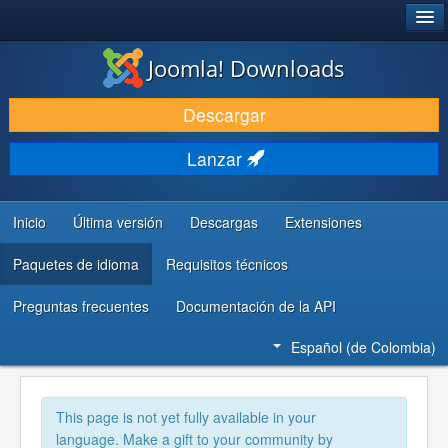
®
JOOMLA!
Joomla! Downloads
DESCARGAR
Descargar
DESCUBRE Y APRENDE
Lanzar
COMUNIDAD Y AYUDA
RECURSOS PARA DESARROLLADORES
Inicio
Última versión
Descargas
Extensiones
Paquetes de idioma
Requisitos técnicos
Preguntas frecuentes
Documentación de la API
Español (de Colombia)
This page is not yet fully available in your
language. Make a gift to your community by