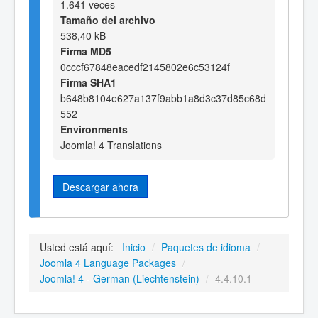
1.641 veces
Tamaño del archivo
538,40 kB
Firma MD5
0cccf67848eacedf2145802e6c53124f
Firma SHA1
b648b8104e627a137f9abb1a8d3c37d85c68d
552
Environments
Joomla! 4 Translations
Descargar ahora
Usted está aquí:
Inicio
/
Paquetes de idioma
/
Joomla 4 Language Packages
/
Joomla! 4 - German (Liechtenstein)
/
4.4.10.1