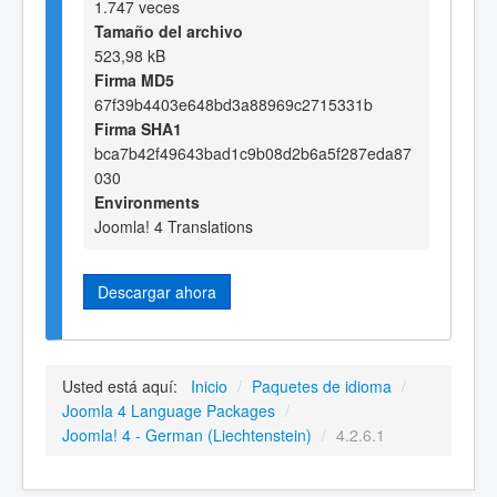
1.747 veces
Tamaño del archivo
523,98 kB
Firma MD5
67f39b4403e648bd3a88969c2715331b
Firma SHA1
bca7b42f49643bad1c9b08d2b6a5f287eda87
030
Environments
Joomla! 4 Translations
Descargar ahora
Usted está aquí:
Inicio
/
Paquetes de idioma
/
Joomla 4 Language Packages
/
Joomla! 4 - German (Liechtenstein)
/
4.2.6.1