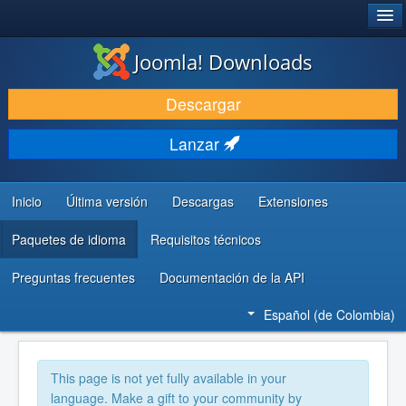
®
JOOMLA!
Joomla! Downloads
DESCARGAR
Descargar
DESCUBRE Y APRENDE
Lanzar
COMUNIDAD Y AYUDA
RECURSOS PARA DESARROLLADORES
Inicio
Última versión
Descargas
Extensiones
Paquetes de idioma
Requisitos técnicos
Preguntas frecuentes
Documentación de la API
Español (de Colombia)
This page is not yet fully available in your
language. Make a gift to your community by