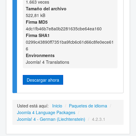
1.663 veces
Tamaño del archivo
522,81 kB
Firma MD5
4dc1fb46b7e8a0b2281635cbe64ea160
Firma SHA1
0299c43890ff7351ba9fcb6c61d66c8fe0ece61
6
Environments
Joomla! 4 Translations
Descargar ahora
Usted está aquí:
Inicio
/
Paquetes de idioma
/
Joomla 4 Language Packages
/
Joomla! 4 - German (Liechtenstein)
/
4.2.3.1