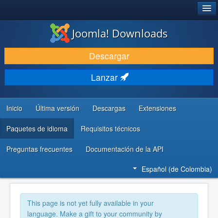
®
JOOMLA!
Joomla! Downloads
DESCARGAR
Descargar
DESCUBRE Y APRENDE
Lanzar
COMUNIDAD Y AYUDA
RECURSOS PARA DESARROLLADORES
Inicio
Última versión
Descargas
Extensiones
Paquetes de idioma
Requisitos técnicos
Preguntas frecuentes
Documentación de la API
Español (de Colombia)
This page is not yet fully available in your
language. Make a gift to your community by