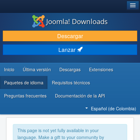
®
JOOMLA!
Joomla! Downloads
DESCARGAR
Descargar
DESCUBRE Y APRENDE
Lanzar
COMUNIDAD Y AYUDA
RECURSOS PARA DESARROLLADORES
Inicio
Última versión
Descargas
Extensiones
Paquetes de idioma
Requisitos técnicos
Preguntas frecuentes
Documentación de la API
Español (de Colombia)
This page is not yet fully available in your
language. Make a gift to your community by