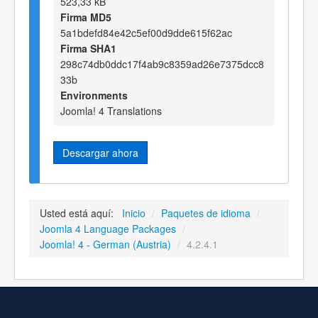
523,33 kB
Firma MD5
5a1bdefd84e42c5ef00d9dde615f62ac
Firma SHA1
298c74db0ddc17f4ab9c8359ad26e7375dcc8
33b
Environments
Joomla! 4 Translations
Descargar ahora
Usted está aquí:
Inicio
/
Paquetes de idioma
/
Joomla 4 Language Packages
/
Joomla! 4 - German (Austria)
/
4.2.4.1