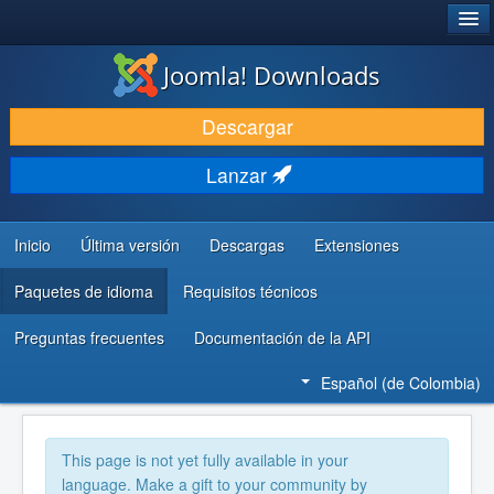
®
JOOMLA!
Joomla! Downloads
DESCARGAR
Descargar
DESCUBRE Y APRENDE
Lanzar
COMUNIDAD Y AYUDA
RECURSOS PARA DESARROLLADORES
Inicio
Última versión
Descargas
Extensiones
Paquetes de idioma
Requisitos técnicos
Preguntas frecuentes
Documentación de la API
Español (de Colombia)
This page is not yet fully available in your
language. Make a gift to your community by