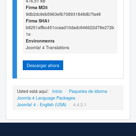
476,51 kB
Firma MD5
9db2dc9eb5963efb708931848db7fa48
Firma SHA1
b8251affbc451ccaad10dadc946622d78e272b
1e
Environments
Joomla! 4 Translations
Descargar ahora
Usted está aquí:
Inicio
/
Paquetes de idioma
/
Joomla 4 Language Packages
/
Joomla! 4 - English (USA)
/
4.4.2.1