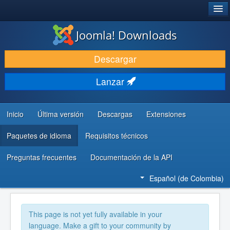
®
JOOMLA!
Joomla! Downloads
DESCARGAR
Descargar
DESCUBRE Y APRENDE
Lanzar
COMUNIDAD Y AYUDA
RECURSOS PARA DESARROLLADORES
Inicio
Última versión
Descargas
Extensiones
Paquetes de idioma
Requisitos técnicos
Preguntas frecuentes
Documentación de la API
Español (de Colombia)
This page is not yet fully available in your
language. Make a gift to your community by