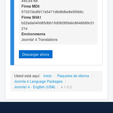
445,64 kB
Firma MD5
57337dcdfd17a5471d6d8dbe8e5f066c
Firma SHA1
b22ada040d85dbb15d0828fda6c8646b89c31
21e
Environments
Joomla! 4 Translations
Descargar ahora
Usted está aquí:
Inicio
/
Paquetes de idioma
/
Joomla 4 Language Packages
/
Joomla! 4 - English (USA)
/
4.1.0.2