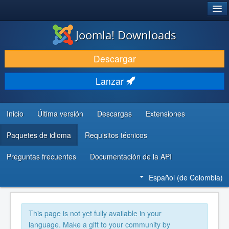
®
JOOMLA!
Joomla! Downloads
DESCARGAR
Descargar
DESCUBRE Y APRENDE
Lanzar
COMUNIDAD Y AYUDA
RECURSOS PARA DESARROLLADORES
Inicio
Última versión
Descargas
Extensiones
Paquetes de idioma
Requisitos técnicos
Preguntas frecuentes
Documentación de la API
Español (de Colombia)
This page is not yet fully available in your
language. Make a gift to your community by