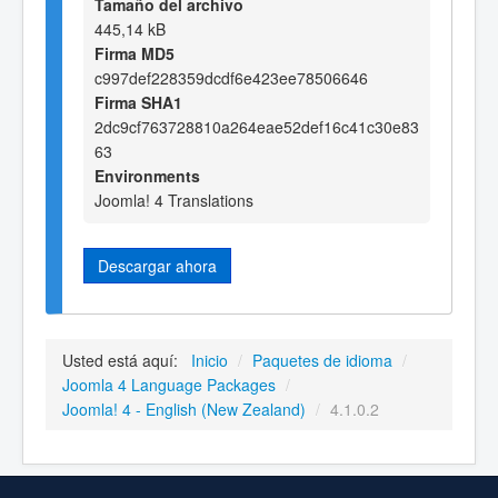
Tamaño del archivo
445,14 kB
Firma MD5
c997def228359dcdf6e423ee78506646
Firma SHA1
2dc9cf763728810a264eae52def16c41c30e83
63
Environments
Joomla! 4 Translations
Descargar ahora
Usted está aquí:
Inicio
/
Paquetes de idioma
/
Joomla 4 Language Packages
/
Joomla! 4 - English (New Zealand)
/
4.1.0.2