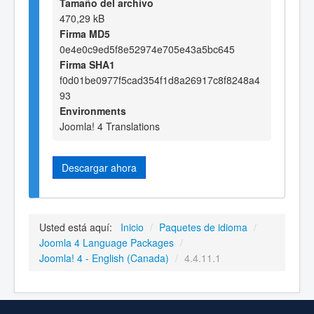
Tamaño del archivo
470,29 kB
Firma MD5
0e4e0c9ed5f8e52974e705e43a5bc645
Firma SHA1
f0d01be0977f5cad354f1d8a26917c8f8248a4
93
Environments
Joomla! 4 Translations
Descargar ahora
Usted está aquí:
Inicio
/
Paquetes de idioma
/
Joomla 4 Language Packages
/
Joomla! 4 - English (Canada)
/
4.4.11.1