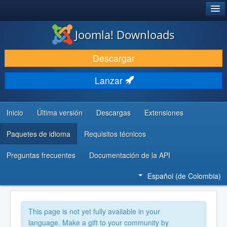
®
JOOMLA!
Joomla! Downloads
DESCARGAR
Descargar
DESCUBRE Y APRENDE
Lanzar
COMUNIDAD Y AYUDA
RECURSOS PARA DESARROLLADORES
Inicio
Última versión
Descargas
Extensiones
Paquetes de idioma
Requisitos técnicos
Preguntas frecuentes
Documentación de la API
Español (de Colombia)
This page is not yet fully available in your
language. Make a gift to your community by