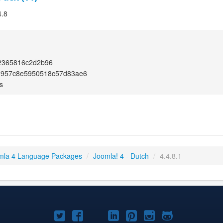
4.8
2365816c2d2b96
1957c8e5950518c57d83ae6
s
mla 4 Language Packages
/
Joomla! 4 - Dutch
/
4.4.8.1
Joomla!
Joomla!
Joomla!
Joomla!
Joomla!
Joomla!
Joomla!