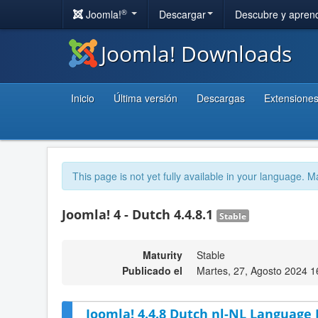
®
Joomla!
Descargar
Descubre y apren
Joomla! Downloads
Inicio
Última versión
Descargas
Extensione
This page is not yet fully available in your language. M
Joomla! 4 - Dutch 4.4.8.1
Stable
Maturity
Stable
Publicado el
Martes, 27, Agosto 2024 1
Joomla! 4.4.8 Dutch nl-NL Language 