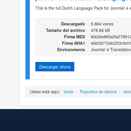
This is the full Dutch Language Pack for Joomla! 4.
Descargado
5.864 veces
Tamaño del archivo
478,86 kB
Firma MD5
8fa30e86fa2fa27891
Firma SHA1
46b3977e9c253cfe0
Environments
Joomla! 4 Translation
Descargar ahora
Usted está aquí:
Inicio
/
Paquetes de idioma
/
Joo