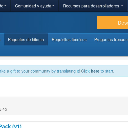
de
Comunidad y ayuda
Recursos para desarrolladores
Des
s
Paquetes de idioma
Requisitos técnicos
Preguntas frecuen
ake a gift to your community by translating it! Click
here
to start.
6:45
Pack (v1)