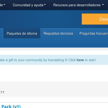
de
Comunidad y ayuda
Recursos para desarrolladores
Des
s
Paquetes de idioma
Requisitos técnicos
Preguntas frecuen
ake a gift to your community by translating it! Click
here
to start.
:11
 Pack (v1)