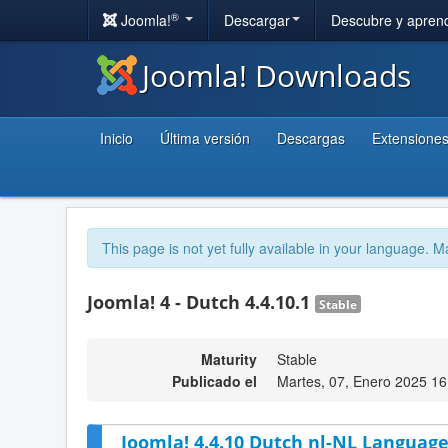
®
Joomla!
Descargar
Descubre y apren
Joomla! Downloads
Inicio
Última versión
Descargas
Extensione
This page is not yet fully available in your language. M
Joomla! 4 - Dutch 4.4.10.1
Stable
Maturity
Stable
Publicado el
Martes, 07, Enero 2025 16
Joomla! 4.4.10 Dutch nl-NL Language