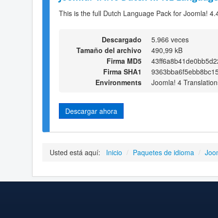
This is the full Dutch Language Pack for Joomla! 4.
Descargado
5.966 veces
Tamaño del archivo
490,99 kB
Firma MD5
43ff6a8b41de0bb5d2
Firma SHA1
9363bba6f5ebb8bc1
Environments
Joomla! 4 Translation
Descargar ahora
Usted está aquí:
Inicio
/
Paquetes de idioma
/
Joo