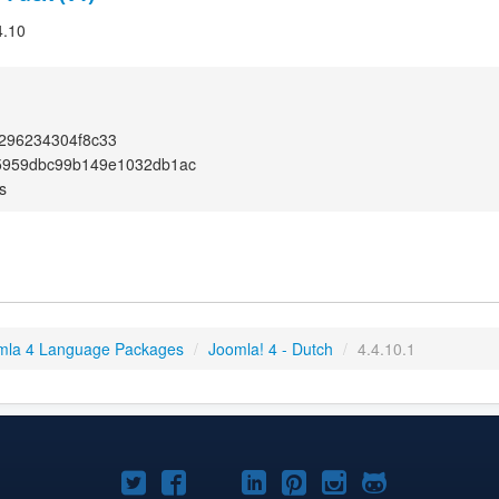
4.10
296234304f8c33
5959dbc99b149e1032db1ac
s
mla 4 Language Packages
/
Joomla! 4 - Dutch
/
4.4.10.1
Joomla!
Joomla!
Joomla!
Joomla!
Joomla!
Joomla!
Joomla!