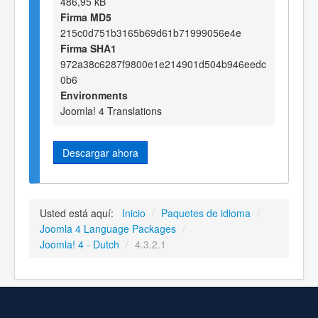
486,95 kB
Firma MD5
215c0d751b3165b69d61b71999056e4e
Firma SHA1
972a38c6287f9800e1e214901d504b946eedc
0b6
Environments
Joomla! 4 Translations
Descargar ahora
Usted está aquí:
Inicio
/
Paquetes de idioma
/
Joomla 4 Language Packages
/
Joomla! 4 - Dutch
/
4.3.2.1