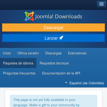
®
JOOMLA!
Joomla! Downloads
DESCARGAR
Descargar
DESCUBRE Y APRENDE
Lanzar
COMUNIDAD Y AYUDA
RECURSOS PARA DESARROLLADORES
Inicio
Última versión
Descargas
Extensiones
Paquetes de idioma
Requisitos técnicos
Preguntas frecuentes
Documentación de la API
Español (de Colombia)
This page is not yet fully available in your
language. Make a gift to your community by