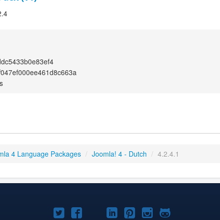
2.4
ddc5433b0e83ef4
ff047ef000ee461d8c663a
s
mla 4 Language Packages
/
Joomla! 4 - Dutch
/
4.2.4.1
Joomla!
Joomla!
Joomla!
Joomla!
Joomla!
Joomla!
Joomla!