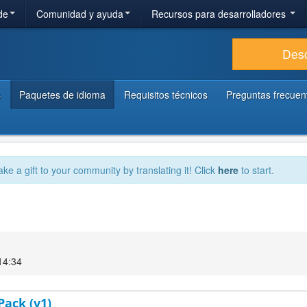
de
Comunidad y ayuda
Recursos para desarrolladores
Des
s
Paquetes de idioma
Requisitos técnicos
Preguntas frecuen
ake a gift to your community by translating it! Click
here
to start.
14:34
Pack (v1)