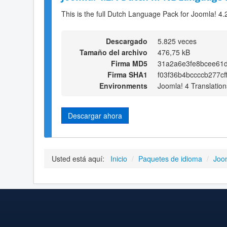
This is the full Dutch Language Pack for Joomla! 4.
Descargado
5.825 veces
Tamaño del archivo
476,75 kB
Firma MD5
31a2a6e3fe8bcee61
Firma SHA1
f03f36b4bccccb277c
Environments
Joomla! 4 Translation
Descargar ahora
Usted está aquí:
Inicio
/
Paquetes de idioma
/
Joo