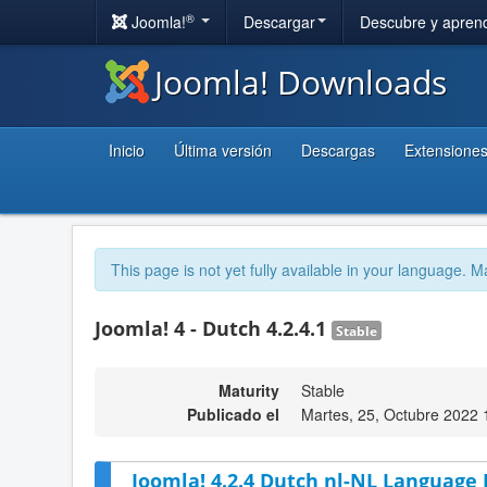
®
Joomla!
Descargar
Descubre y apren
Joomla! Downloads
Inicio
Última versión
Descargas
Extensione
This page is not yet fully available in your language. M
Joomla! 4 - Dutch 4.2.4.1
Stable
Maturity
Stable
Publicado el
Martes, 25, Octubre 2022 
Joomla! 4.2.4 Dutch nl-NL Language 