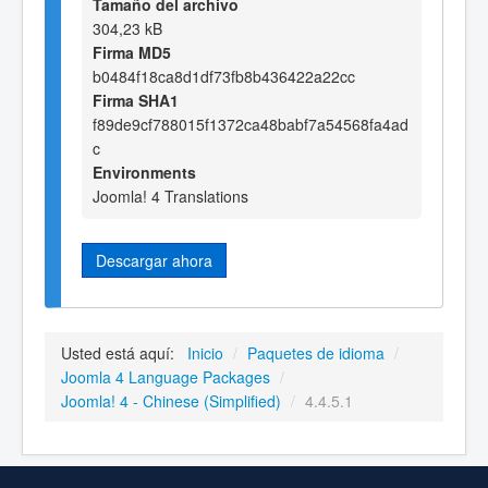
Tamaño del archivo
304,23 kB
Firma MD5
b0484f18ca8d1df73fb8b436422a22cc
Firma SHA1
f89de9cf788015f1372ca48babf7a54568fa4ad
c
Environments
Joomla! 4 Translations
Descargar ahora
Usted está aquí:
Inicio
/
Paquetes de idioma
/
Joomla 4 Language Packages
/
Joomla! 4 - Chinese (Simplified)
/
4.4.5.1