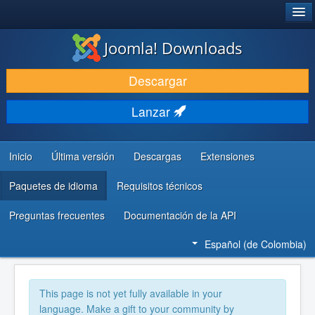
®
JOOMLA!
Joomla! Downloads
DESCARGAR
Descargar
DESCUBRE Y APRENDE
Lanzar
COMUNIDAD Y AYUDA
RECURSOS PARA DESARROLLADORES
Inicio
Última versión
Descargas
Extensiones
Paquetes de idioma
Requisitos técnicos
Preguntas frecuentes
Documentación de la API
Español (de Colombia)
This page is not yet fully available in your
language. Make a gift to your community by