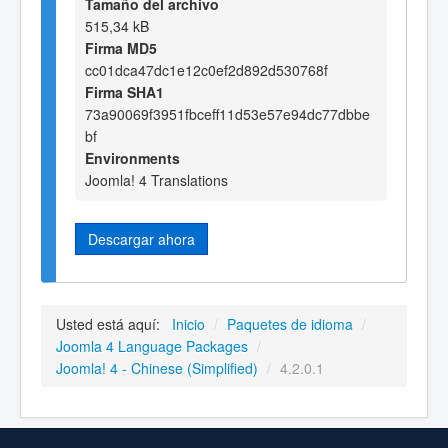
Tamaño del archivo
515,34 kB
Firma MD5
cc01dca47dc1e12c0ef2d892d530768f
Firma SHA1
73a90069f3951fbceff11d53e57e94dc77dbbe
bf
Environments
Joomla! 4 Translations
Descargar ahora
Usted está aquí:
Inicio
/
Paquetes de idioma
/
Joomla 4 Language Packages
/
Joomla! 4 - Chinese (Simplified)
/
4.2.0.1