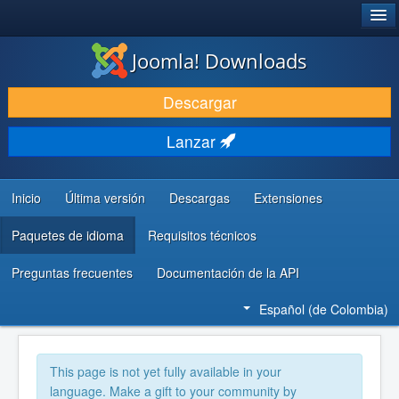
®
JOOMLA!
Joomla! Downloads
DESCARGAR
Descargar
DESCUBRE Y APRENDE
Lanzar
COMUNIDAD Y AYUDA
RECURSOS PARA DESARROLLADORES
Inicio
Última versión
Descargas
Extensiones
Paquetes de idioma
Requisitos técnicos
Preguntas frecuentes
Documentación de la API
Español (de Colombia)
This page is not yet fully available in your
language. Make a gift to your community by