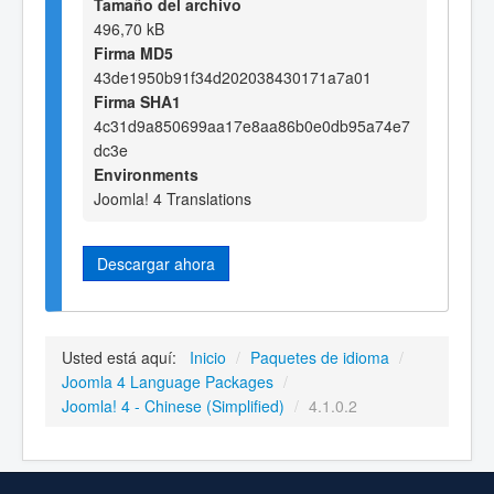
Tamaño del archivo
496,70 kB
Firma MD5
43de1950b91f34d202038430171a7a01
Firma SHA1
4c31d9a850699aa17e8aa86b0e0db95a74e7
dc3e
Environments
Joomla! 4 Translations
Descargar ahora
Usted está aquí:
Inicio
/
Paquetes de idioma
/
Joomla 4 Language Packages
/
Joomla! 4 - Chinese (Simplified)
/
4.1.0.2