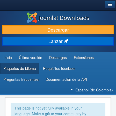
®
JOOMLA!
Joomla! Downloads
DESCARGAR
Descargar
DESCUBRE Y APRENDE
Lanzar
COMUNIDAD Y AYUDA
RECURSOS PARA DESARROLLADORES
Inicio
Última versión
Descargas
Extensiones
Paquetes de idioma
Requisitos técnicos
Preguntas frecuentes
Documentación de la API
Español (de Colombia)
This page is not yet fully available in your
language. Make a gift to your community by