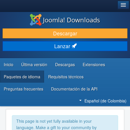
®
JOOMLA!
Joomla! Downloads
DESCARGAR
Descargar
DESCUBRE Y APRENDE
Lanzar
COMUNIDAD Y AYUDA
RECURSOS PARA DESARROLLADORES
Inicio
Última versión
Descargas
Extensiones
Paquetes de idioma
Requisitos técnicos
Preguntas frecuentes
Documentación de la API
Español (de Colombia)
This page is not yet fully available in your
language. Make a gift to your community by