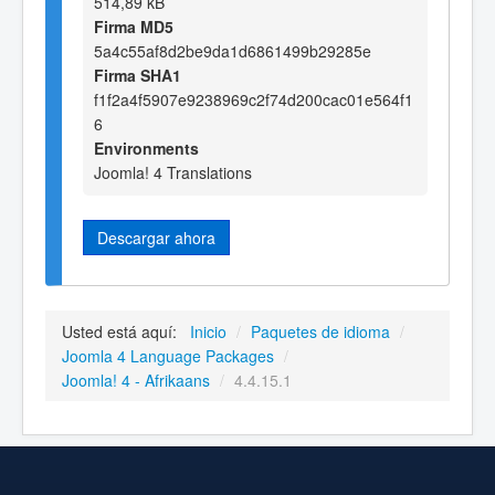
514,89 kB
Firma MD5
5a4c55af8d2be9da1d6861499b29285e
Firma SHA1
f1f2a4f5907e9238969c2f74d200cac01e564f1
6
Environments
Joomla! 4 Translations
Descargar ahora
Usted está aquí:
Inicio
/
Paquetes de idioma
/
Joomla 4 Language Packages
/
Joomla! 4 - Afrikaans
/
4.4.15.1