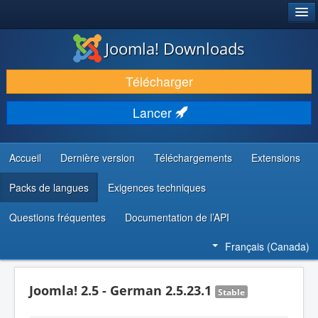
®
JOOMLA!
Joomla! Downloads
TÉLÉCHARGER & ENRICHIR
Télécharger
DÉCOUVRIR & APPRENDRE
Lancer
COMMUNAUTÉ & SUPPORT
RESSOURCES DÉVELOPPEURS
Accueil
Dernière version
Téléchargements
Extensions
Packs de langues
Exigences techniques
Questions fréquentes
Documentation de l’API
Français (Canada)
Joomla! 2.5 - German 2.5.23.1
Stable