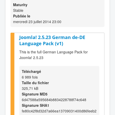
Maturity
Stable
Publiée le
mercredi 23 juillet 2014 23:00
Joomla! 2.5.23 German de-DE
Language Pack (v1)
This is the full German Language Pack for
Joomla! 2.5.23
Téléchargé
6 989 fois
Taille du fichier
325,71 kB
Signature MD5
6d47588a595684b8834228788f74c648
Signature SHA1
fe80c42f8d32d7a66ea13709031400d86feeb2