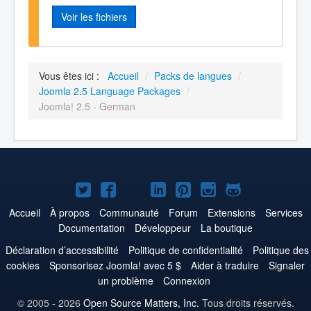
Voir les fichiers
Vous êtes ici :
Accueil
/
Packs de langues
/
Joomla 2.5 Language Packages
/
Joomla! 2.5 - German
Joomla!
Joomla!
Joomla!
Joomla!
Joomla!
Joomla!
Joomla!
sur
sur
sur
sur
sur
sur
sur
Accueil
À propos
Communauté
Forum
Extensions
Services
Documentation
Développeur
La boutique
Twitter
Facebook
YouTube
LinkedIn
Pinterest
Instagram
GitHub
Déclaration d’accessibilité
Politique de confidentialité
Politique des
cookies
Sponsorisez Joomla! avec 5 $
Aider à traduire
Signaler
un problème
Connexion
© 2005 - 2026
Open Source Matters, Inc.
Tous droits réservés.