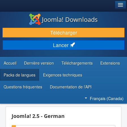
®
JOOMLA!
Joomla! Downloads
TÉLÉCHARGER & ENRICHIR
Télécharger
DÉCOUVRIR & APPRENDRE
Lancer
COMMUNAUTÉ & SUPPORT
RESSOURCES DÉVELOPPEURS
Accueil
Dernière version
Téléchargements
Extensions
Packs de langues
Exigences techniques
Questions fréquentes
Documentation de l’API
Français (Canada)
Joomla! 2.5 - German