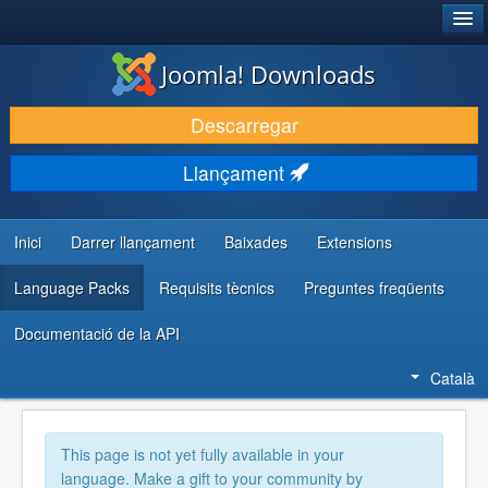
®
JOOMLA!
Joomla! Downloads
DESCARREGA & AMPLIA
Descarregar
DESCOBRIR & APRENDRE
Llançament
COMUNITAT & SUPORT
RECURSOS PER DESENVOLUPADORS/ES
Inici
Darrer llançament
Baixades
Extensions
Language Packs
Requisits tècnics
Preguntes freqüents
Documentació de la API
Català
This page is not yet fully available in your
language. Make a gift to your community by