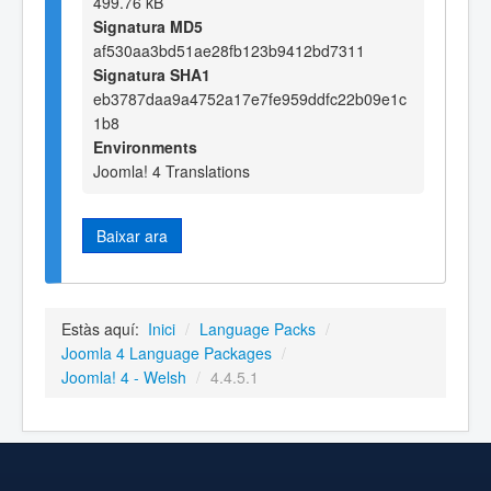
499.76 kB
Signatura MD5
af530aa3bd51ae28fb123b9412bd7311
Signatura SHA1
eb3787daa9a4752a17e7fe959ddfc22b09e1c
1b8
Environments
Joomla! 4 Translations
Baixar ara
Estàs aquí:
Inici
/
Language Packs
/
Joomla 4 Language Packages
/
Joomla! 4 - Welsh
/
4.4.5.1