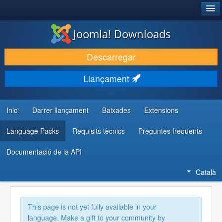
®
JOOMLA!
Joomla! Downloads
DESCARREGA & AMPLIA
Descarregar
DESCOBRIR & APRENDRE
Llançament
COMUNITAT & SUPORT
RECURSOS PER DESENVOLUPADORS/ES
Inici
Darrer llançament
Baixades
Extensions
Language Packs
Requisits tècnics
Preguntes freqüents
Documentació de la API
Català
This page is not yet fully available in your
language. Make a gift to your community by