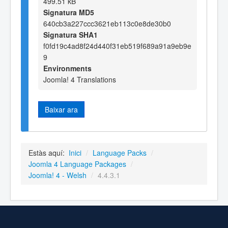
499.51 kB
Signatura MD5
640cb3a227ccc3621eb113c0e8de30b0
Signatura SHA1
f0fd19c4ad8f24d440f31eb519f689a91a9eb9e
9
Environments
Joomla! 4 Translations
Baixar ara
Estàs aquí:
Inici
/
Language Packs
/
Joomla 4 Language Packages
/
Joomla! 4 - Welsh
/
4.4.3.1