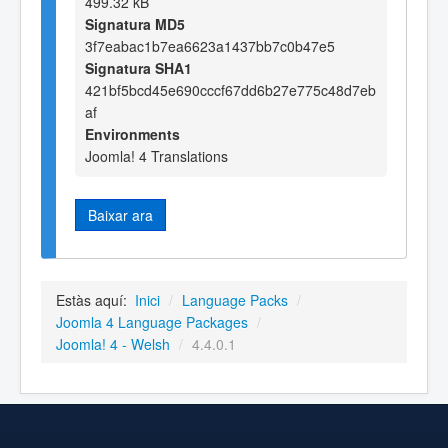
499.32 kB
Signatura MD5
3f7eabac1b7ea6623a1437bb7c0b47e5
Signatura SHA1
421bf5bcd45e690cccf67dd6b27e775c48d7eb
af
Environments
Joomla! 4 Translations
Baixar ara
Estàs aquí:
Inici
/
Language Packs
/
Joomla 4 Language Packages
/
Joomla! 4 - Welsh
/
4.4.0.1