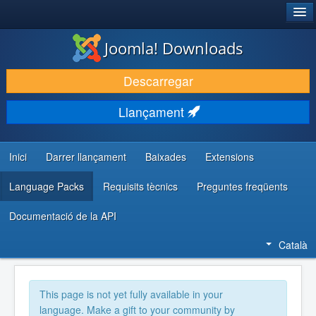
®
JOOMLA!
Joomla! Downloads
DESCARREGA & AMPLIA
Descarregar
DESCOBRIR & APRENDRE
Llançament
COMUNITAT & SUPORT
RECURSOS PER DESENVOLUPADORS/ES
Inici
Darrer llançament
Baixades
Extensions
Language Packs
Requisits tècnics
Preguntes freqüents
Documentació de la API
Català
This page is not yet fully available in your
language. Make a gift to your community by