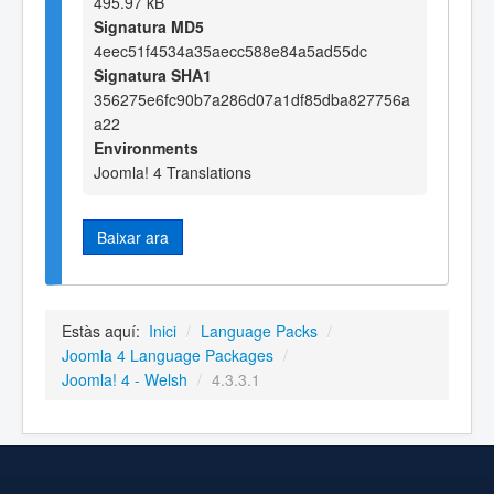
495.97 kB
Signatura MD5
4eec51f4534a35aecc588e84a5ad55dc
Signatura SHA1
356275e6fc90b7a286d07a1df85dba827756a
a22
Environments
Joomla! 4 Translations
Baixar ara
Estàs aquí:
Inici
/
Language Packs
/
Joomla 4 Language Packages
/
Joomla! 4 - Welsh
/
4.3.3.1