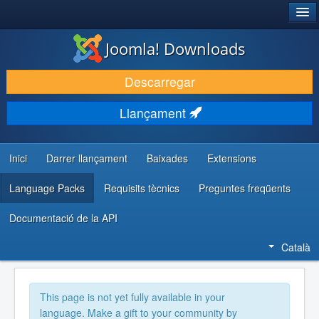
®
JOOMLA!
Joomla! Downloads
DESCARREGA & AMPLIA
Descarregar
DESCOBRIR & APRENDRE
Llançament
COMUNITAT & SUPORT
RECURSOS PER DESENVOLUPADORS/ES
Inici
Darrer llançament
Baixades
Extensions
Language Packs
Requisits tècnics
Preguntes freqüents
Documentació de la API
Català
This page is not yet fully available in your
language. Make a gift to your community by