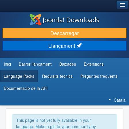
®
JOOMLA!
Joomla! Downloads
DESCARREGA & AMPLIA
Descarregar
DESCOBRIR & APRENDRE
Llançament
COMUNITAT & SUPORT
RECURSOS PER DESENVOLUPADORS/ES
Inici
Darrer llançament
Baixades
Extensions
Language Packs
Requisits tècnics
Preguntes freqüents
Documentació de la API
Català
This page is not yet fully available in your
language. Make a gift to your community by