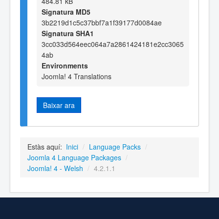
484.81 kB
Signatura MD5
3b2219d1c5c37bbf7a1f39177d0084ae
Signatura SHA1
3cc033d564eec064a7a2861424181e2cc3065
4ab
Environments
Joomla! 4 Translations
Baixar ara
Estàs aquí:
Inici
/
Language Packs
/
Joomla 4 Language Packages
/
Joomla! 4 - Welsh
/
4.2.1.1