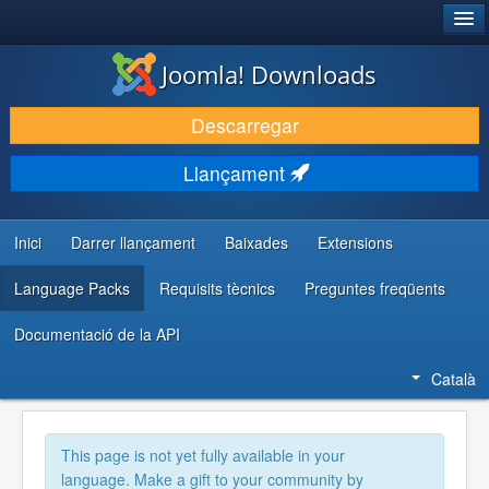
®
JOOMLA!
Joomla! Downloads
DESCARREGA & AMPLIA
Descarregar
DESCOBRIR & APRENDRE
Llançament
COMUNITAT & SUPORT
RECURSOS PER DESENVOLUPADORS/ES
Inici
Darrer llançament
Baixades
Extensions
Language Packs
Requisits tècnics
Preguntes freqüents
Documentació de la API
Català
This page is not yet fully available in your
language. Make a gift to your community by