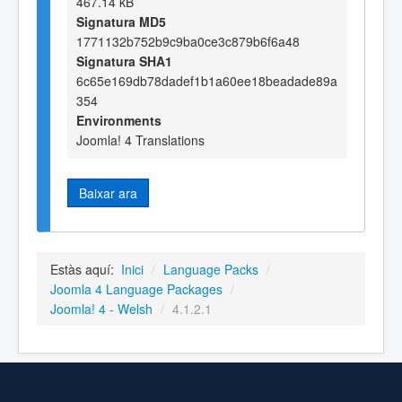
467.14 kB
Signatura MD5
1771132b752b9c9ba0ce3c879b6f6a48
Signatura SHA1
6c65e169db78dadef1b1a60ee18beadade89a
354
Environments
Joomla! 4 Translations
Baixar ara
Estàs aquí:
Inici
/
Language Packs
/
Joomla 4 Language Packages
/
Joomla! 4 - Welsh
/
4.1.2.1