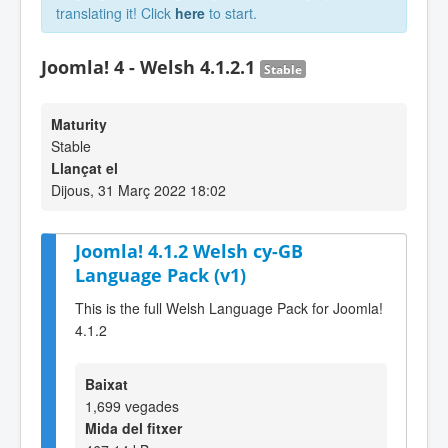
translating it! Click
here
to start.
Joomla! 4 - Welsh 4.1.2.1
Stable
Maturity
Stable
Llançat el
Dijous, 31 Març 2022 18:02
Joomla! 4.1.2 Welsh cy-GB
Language Pack (v1)
This is the full Welsh Language Pack for Joomla!
4.1.2
Baixat
1,699 vegades
Mida del fitxer