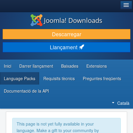
®
JOOMLA!
Joomla! Downloads
DESCARREGA & AMPLIA
Descarregar
DESCOBRIR & APRENDRE
Llançament
COMUNITAT & SUPORT
RECURSOS PER DESENVOLUPADORS/ES
Inici
Darrer llançament
Baixades
Extensions
Language Packs
Requisits tècnics
Preguntes freqüents
Documentació de la API
Català
This page is not yet fully available in your
language. Make a gift to your community by