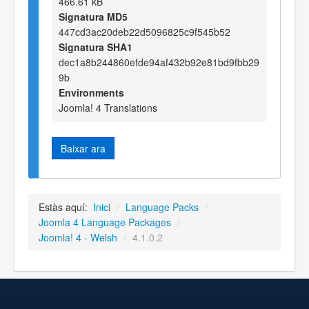
466.61 kB
Signatura MD5
447cd3ac20deb22d5096825c9f545b52
Signatura SHA1
dec1a8b244860efde94af432b92e81bd9fbb29
9b
Environments
Joomla! 4 Translations
Baixar ara
Estàs aquí:
Inici
/
Language Packs
/
Joomla 4 Language Packages
/
Joomla! 4 - Welsh
/
4.1.0.2