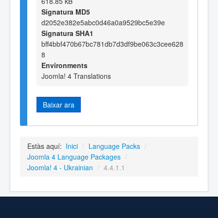
618.85 kB
Signatura MD5
d2052e382e5abc0d46a0a9529bc5e39e
Signatura SHA1
bff4bbf470b67bc781db7d3df9be063c3cee628
8
Environments
Joomla! 4 Translations
Baixar ara
Estàs aquí:
Inici
/
Language Packs
/
Joomla 4 Language Packages
/
Joomla! 4 - Ukrainian
/
4.4.1.1