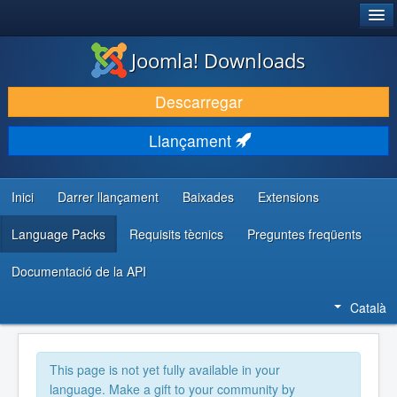
®
JOOMLA!
Joomla! Downloads
DESCARREGA & AMPLIA
Descarregar
DESCOBRIR & APRENDRE
Llançament
COMUNITAT & SUPORT
RECURSOS PER DESENVOLUPADORS/ES
Inici
Darrer llançament
Baixades
Extensions
Language Packs
Requisits tècnics
Preguntes freqüents
Documentació de la API
Català
This page is not yet fully available in your
language. Make a gift to your community by