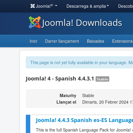
®
Joomla!
Descarrega & amplia
Descobr
Joomla! Downloads
Inici
Darrer llançament
Baixades
Extensions
This page is not yet fully available in your language. M
Joomla! 4 - Spanish 4.4.3.1
Stable
Maturity
Stable
Llançat el
Dimarts, 20 Febrer 2024 1
Joomla! 4.4.3 Spanish es-ES Language
This is the full Spanish Language Pack for Joomla! 