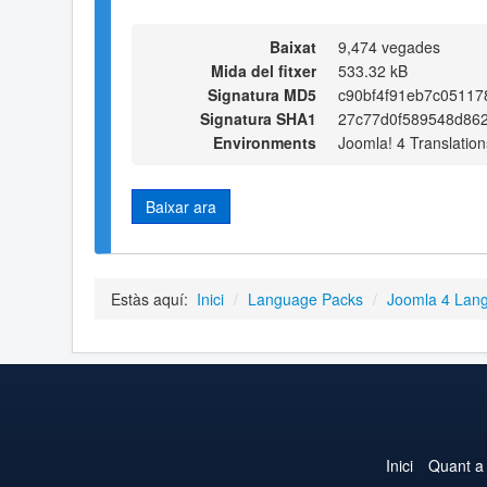
Baixat
9,474 vegades
Mida del fitxer
533.32 kB
Signatura MD5
c90bf4f91eb7c05117
Signatura SHA1
27c77d0f589548d86
Environments
Joomla! 4 Translation
Baixar ara
Estàs aquí:
Inici
/
Language Packs
/
Joomla 4 Lan
Inici
Quant a