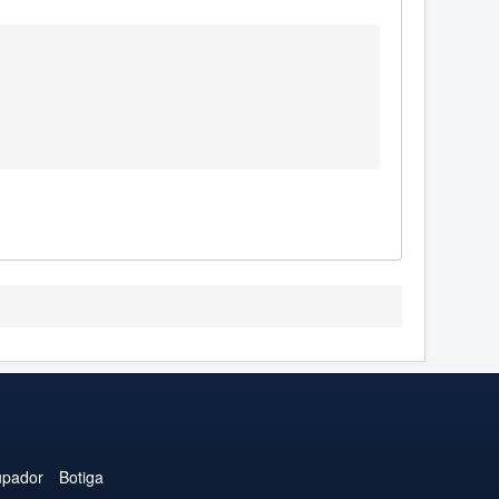
upador
Botiga