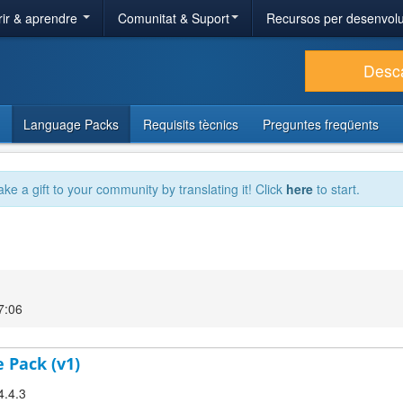
ir & aprendre
Comunitat & Suport
Recursos per desenvol
Desc
Language Packs
Requisits tècnics
Preguntes freqüents
ake a gift to your community by translating it! Click
here
to start.
7:06
 Pack (v1)
4.4.3