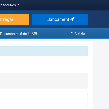
upadors/es
arregar
Llançament
Català
Documentació de la API