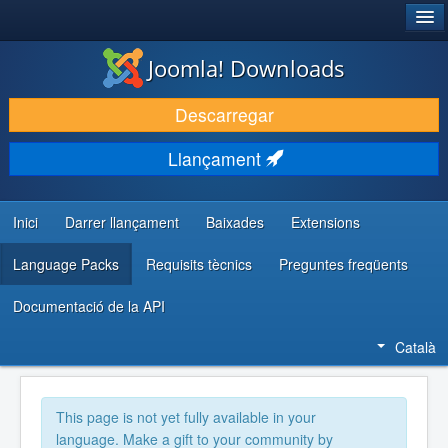
®
JOOMLA!
Joomla! Downloads
DESCARREGA & AMPLIA
Descarregar
DESCOBRIR & APRENDRE
Llançament
COMUNITAT & SUPORT
RECURSOS PER DESENVOLUPADORS/ES
Inici
Darrer llançament
Baixades
Extensions
Language Packs
Requisits tècnics
Preguntes freqüents
Documentació de la API
Català
This page is not yet fully available in your
language. Make a gift to your community by