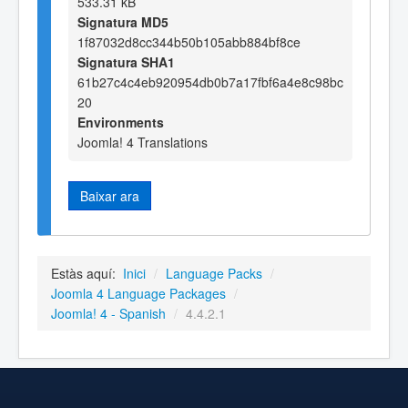
533.31 kB
Signatura MD5
1f87032d8cc344b50b105abb884bf8ce
Signatura SHA1
61b27c4c4eb920954db0b7a17fbf6a4e8c98bc
20
Environments
Joomla! 4 Translations
Baixar ara
Estàs aquí:
Inici
/
Language Packs
/
Joomla 4 Language Packages
/
Joomla! 4 - Spanish
/
4.4.2.1