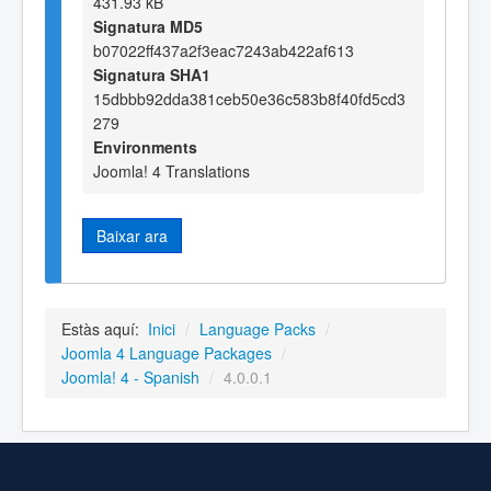
431.93 kB
Signatura MD5
b07022ff437a2f3eac7243ab422af613
Signatura SHA1
15dbbb92dda381ceb50e36c583b8f40fd5cd3
279
Environments
Joomla! 4 Translations
Baixar ara
Estàs aquí:
Inici
/
Language Packs
/
Joomla 4 Language Packages
/
Joomla! 4 - Spanish
/
4.0.0.1