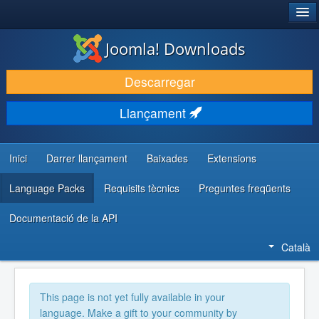
®
JOOMLA!
Joomla! Downloads
DESCARREGA & AMPLIA
Descarregar
DESCOBRIR & APRENDRE
Llançament
COMUNITAT & SUPORT
RECURSOS PER DESENVOLUPADORS/ES
Inici
Darrer llançament
Baixades
Extensions
Language Packs
Requisits tècnics
Preguntes freqüents
Documentació de la API
Català
This page is not yet fully available in your
language. Make a gift to your community by