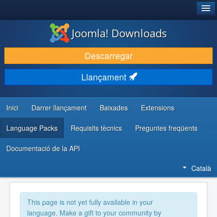
®
JOOMLA!
Joomla! Downloads
DESCARREGA & AMPLIA
Descarregar
DESCOBRIR & APRENDRE
Llançament
COMUNITAT & SUPORT
RECURSOS PER DESENVOLUPADORS/ES
Inici
Darrer llançament
Baixades
Extensions
Language Packs
Requisits tècnics
Preguntes freqüents
Documentació de la API
Català
This page is not yet fully available in your
language. Make a gift to your community by