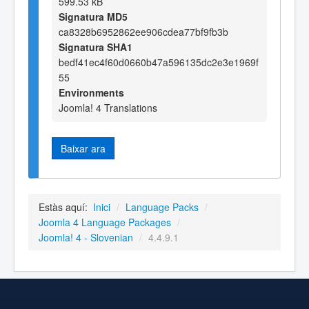
599.53 kB
Signatura MD5
ca8328b6952862ee906cdea77bf9fb3b
Signatura SHA1
bedf41ec4f60d0660b47a596135dc2e3e1969f
55
Environments
Joomla! 4 Translations
Baixar ara
Estàs aquí:
Inici
/
Language Packs
/
Joomla 4 Language Packages
/
Joomla! 4 - Slovenian
/
4.4.9.1