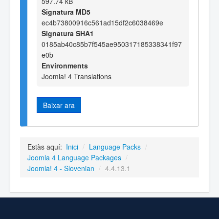
597.74 kB
Signatura MD5
ec4b73800916c561ad15df2c6038469e
Signatura SHA1
0185ab40c85b7f545ae950317185338341f97
e0b
Environments
Joomla! 4 Translations
Baixar ara
Estàs aquí:
Inici
/
Language Packs
/
Joomla 4 Language Packages
/
Joomla! 4 - Slovenian
/
4.4.13.1