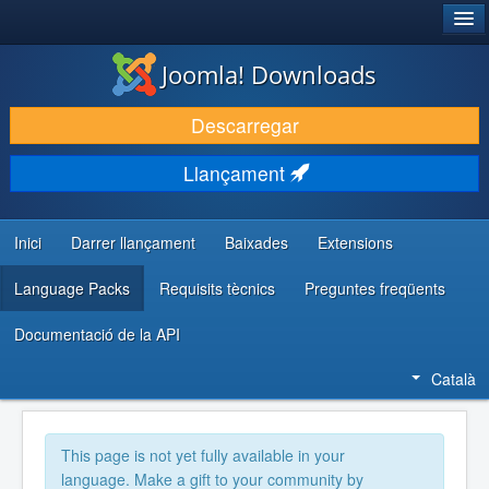
®
JOOMLA!
Joomla! Downloads
DESCARREGA & AMPLIA
Descarregar
DESCOBRIR & APRENDRE
Llançament
COMUNITAT & SUPORT
RECURSOS PER DESENVOLUPADORS/ES
Inici
Darrer llançament
Baixades
Extensions
Language Packs
Requisits tècnics
Preguntes freqüents
Documentació de la API
Català
This page is not yet fully available in your
language. Make a gift to your community by