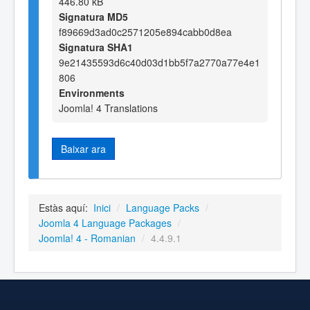
446.80 kB
Signatura MD5
f89669d3ad0c2571205e894cabb0d8ea
Signatura SHA1
9e21435593d6c40d03d1bb5f7a2770a77e4e1
806
Environments
Joomla! 4 Translations
Baixar ara
Estàs aquí:
Inici
/
Language Packs
/
Joomla 4 Language Packages
/
Joomla! 4 - Romanian
/
4.4.9.1