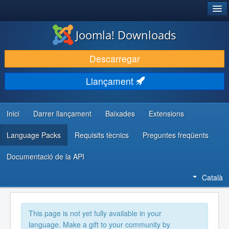
®
JOOMLA!
Joomla! Downloads
DESCARREGA & AMPLIA
Descarregar
DESCOBRIR & APRENDRE
Llançament
COMUNITAT & SUPORT
RECURSOS PER DESENVOLUPADORS/ES
Inici
Darrer llançament
Baixades
Extensions
Language Packs
Requisits tècnics
Preguntes freqüents
Documentació de la API
Català
This page is not yet fully available in your
language. Make a gift to your community by