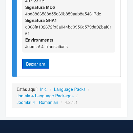
407.23 kB
Signatura MD5
4bd3886588d55e69b859aab8a54617de
Signatura SHA1
e068fa102672fb3a044be0956d579da92baf01
61
Environments
Joomla! 4 Translations
Baixar ara
Estàs aquí:
Inici
/
Language Packs
/
Joomla 4 Language Packages
/
Joomla! 4 - Romanian
/
4.2.1.1