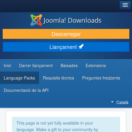
®
JOOMLA!
Joomla! Downloads
DESCARREGA & AMPLIA
Descarregar
DESCOBRIR & APRENDRE
Llançament
COMUNITAT & SUPORT
RECURSOS PER DESENVOLUPADORS/ES
Inici
Darrer llançament
Baixades
Extensions
Language Packs
Requisits tècnics
Preguntes freqüents
Documentació de la API
Català
This page is not yet fully available in your
language. Make a gift to your community by