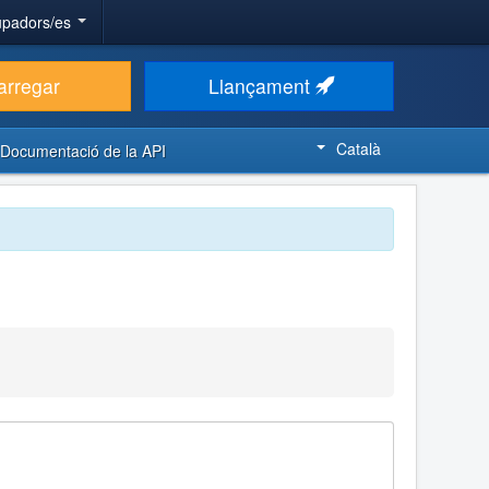
upadors/es
arregar
Llançament
Català
Documentació de la API