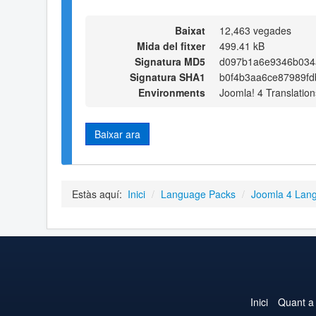
Baixat
12,463 vegades
Mida del fitxer
499.41 kB
Signatura MD5
d097b1a6e9346b034
Signatura SHA1
b0f4b3aa6ce87989fd
Environments
Joomla! 4 Translation
Baixar ara
Estàs aquí:
Inici
/
Language Packs
/
Joomla 4 Lan
Inici
Quant a