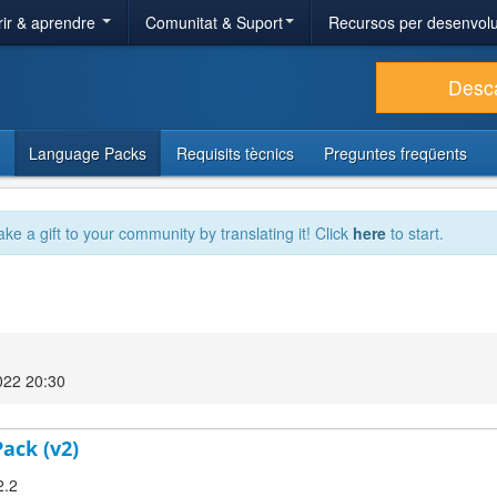
ir & aprendre
Comunitat & Suport
Recursos per desenvol
Desc
Language Packs
Requisits tècnics
Preguntes freqüents
ake a gift to your community by translating it! Click
here
to start.
022 20:30
Pack (v2)
2.2