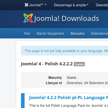
®
Joomla!
Descarrega & amplia
Descobr
Joomla! Downloads
Inici
Darrer llançament
Baixades
Extensions
This page is not yet fully available in your language. M
Joomla! 4 - Polish 4.2.2.2
Stable
Maturity
Stable
Llançat el
Divendres, 09 Setembre 2
Joomla! 4.2.2 Polish pl-PL Language 
This is the full Polish Language Pack for Joomla! 4.