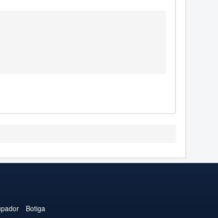
upador
Botiga