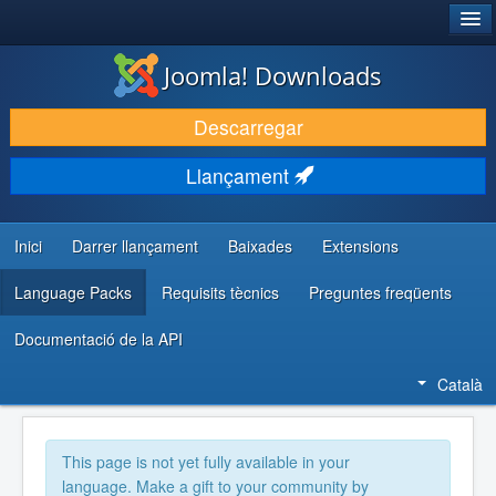
®
JOOMLA!
Joomla! Downloads
DESCARREGA & AMPLIA
Descarregar
DESCOBRIR & APRENDRE
Llançament
COMUNITAT & SUPORT
RECURSOS PER DESENVOLUPADORS/ES
Inici
Darrer llançament
Baixades
Extensions
Language Packs
Requisits tècnics
Preguntes freqüents
Documentació de la API
Català
This page is not yet fully available in your
language. Make a gift to your community by