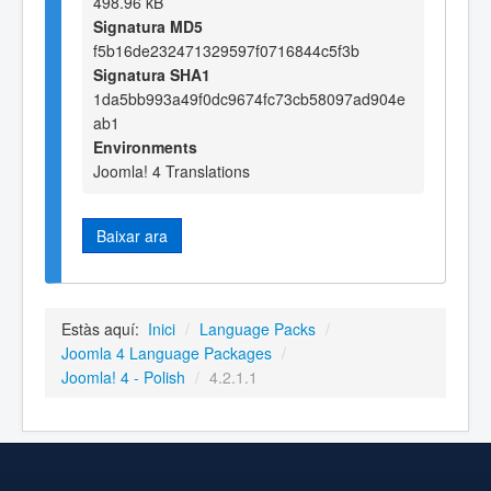
498.96 kB
Signatura MD5
f5b16de232471329597f0716844c5f3b
Signatura SHA1
1da5bb993a49f0dc9674fc73cb58097ad904e
ab1
Environments
Joomla! 4 Translations
Baixar ara
Estàs aquí:
Inici
/
Language Packs
/
Joomla 4 Language Packages
/
Joomla! 4 - Polish
/
4.2.1.1