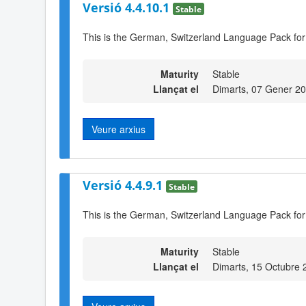
Versió 4.4.10.1
Stable
This is the German, Switzerland Language Pack for
Maturity
Stable
Llançat el
Dimarts, 07 Gener 2
Veure arxius
Versió 4.4.9.1
Stable
This is the German, Switzerland Language Pack for
Maturity
Stable
Llançat el
Dimarts, 15 Octubre 