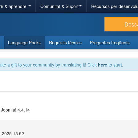
ir & aprendre
Comunitat & Suport
Recursos per desenvol
Desc
Language Packs
Requisits tècnics
Preguntes freqüents
ake a gift to your community by translating it! Click
here
to start.
 Joomla! 4.4.14
e 2025 15:52