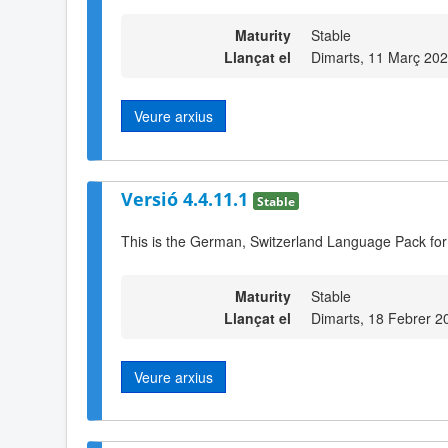
Maturity
Stable
Llançat el
Dimarts, 11 Març 20
Veure arxius
Versió 4.4.11.1
Stable
This is the German, Switzerland Language Pack for
Maturity
Stable
Llançat el
Dimarts, 18 Febrer 2
Veure arxius