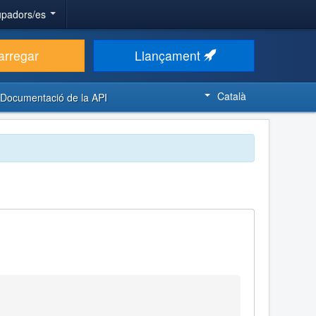
upadors/es
arregar
Llançament
Català
Documentació de la API