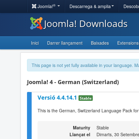
®
Joomla!
Descarrega & amplia
Descobr
Joomla! Downloads
Inici
Darrer llançament
Baixades
Extensions
This page is not yet fully available in your language. M
Joomla! 4 - German (Switzerland)
Versió 4.4.14.1
Stable
This is the German, Switzerland Language Pack for
Maturity
Stable
Llançat el
Dimarts, 30 Setembr