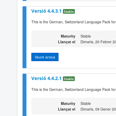
Versió 4.4.3.1
Stable
This is the German, Switzerland Language Pack for
Maturity
Stable
Llançat el
Dimarts, 20 Febrer 2
Veure arxius
Versió 4.4.2.1
Stable
This is the German, Switzerland Language Pack for
Maturity
Stable
Llançat el
Dimarts, 09 Gener 2