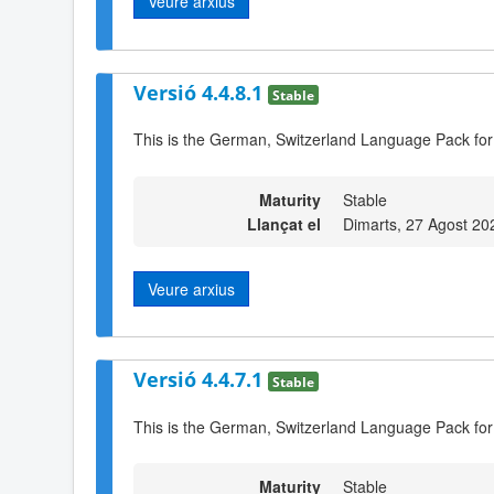
Veure arxius
Versió 4.4.8.1
Stable
This is the German, Switzerland Language Pack for
Maturity
Stable
Llançat el
Dimarts, 27 Agost 20
Veure arxius
Versió 4.4.7.1
Stable
This is the German, Switzerland Language Pack for
Maturity
Stable