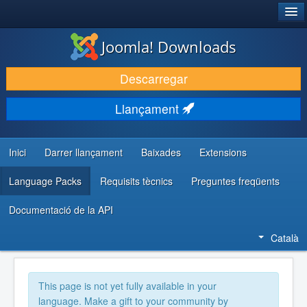
®
JOOMLA!
Joomla! Downloads
DESCARREGA & AMPLIA
Descarregar
DESCOBRIR & APRENDRE
Llançament
COMUNITAT & SUPORT
RECURSOS PER DESENVOLUPADORS/ES
Inici
Darrer llançament
Baixades
Extensions
Language Packs
Requisits tècnics
Preguntes freqüents
Documentació de la API
Català
This page is not yet fully available in your
language. Make a gift to your community by