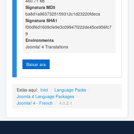
460.71 kB
Signatura MD5
ba8d1a9637325159312c1d23220fdeca
Signatura SHA1
f00df6d1609cfe9e3c09947f222de45ce956fc7
9
Environments
Joomla! 4 Translations
Baixar ara
Estàs aquí:
Inici
/
Language Packs
/
Joomla 4 Language Packages
/
Joomla! 4 - French
/
4.0.2.1