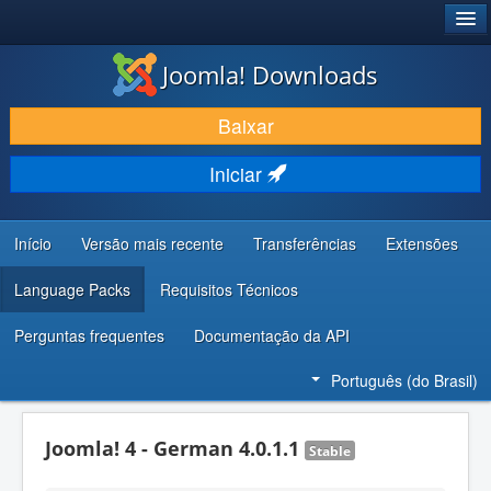
®
JOOMLA!
Joomla! Downloads
BAIXAR E APRIMORAR
Baixar
DESCUBRA & APRENDA
Iniciar
COMUNIDADE & SUPORTE
RECURSOS PARA DESENVOLVEDORES
Início
Versão mais recente
Transferências
Extensões
Language Packs
Requisitos Técnicos
Perguntas frequentes
Documentação da API
Português (do Brasil)
Joomla! 4 - German 4.0.1.1
Stable