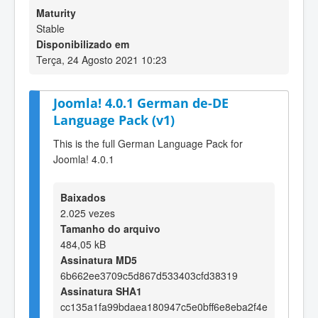
Maturity
Stable
Disponibilizado em
Terça, 24 Agosto 2021 10:23
Joomla! 4.0.1 German de-DE
Language Pack (v1)
This is the full German Language Pack for
Joomla! 4.0.1
Baixados
2.025 vezes
Tamanho do arquivo
484,05 kB
Assinatura MD5
6b662ee3709c5d867d533403cfd38319
Assinatura SHA1
cc135a1fa99bdaea180947c5e0bff6e8eba2f4e