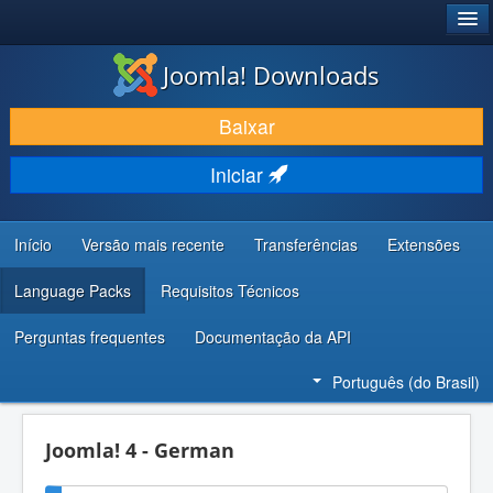
®
JOOMLA!
Joomla! Downloads
BAIXAR E APRIMORAR
Baixar
DESCUBRA & APRENDA
Iniciar
COMUNIDADE & SUPORTE
RECURSOS PARA DESENVOLVEDORES
Início
Versão mais recente
Transferências
Extensões
Language Packs
Requisitos Técnicos
Perguntas frequentes
Documentação da API
Português (do Brasil)
Joomla! 4 - German