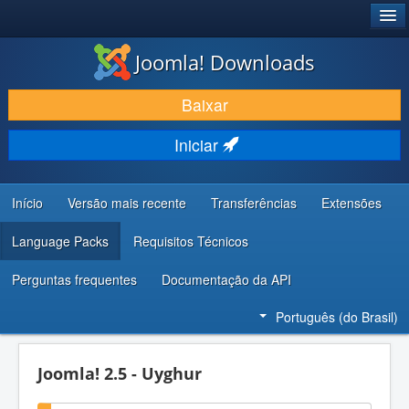
®
JOOMLA!
Joomla! Downloads
BAIXAR E APRIMORAR
Baixar
DESCUBRA & APRENDA
Iniciar
COMUNIDADE & SUPORTE
RECURSOS PARA DESENVOLVEDORES
Início
Versão mais recente
Transferências
Extensões
Language Packs
Requisitos Técnicos
Perguntas frequentes
Documentação da API
Português (do Brasil)
Joomla! 2.5 - Uyghur