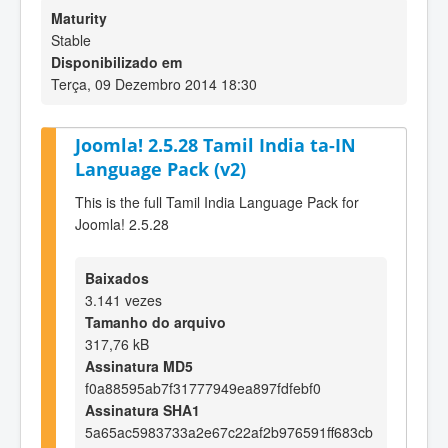
Maturity
Stable
Disponibilizado em
Terça, 09 Dezembro 2014 18:30
Joomla! 2.5.28 Tamil India ta-IN
Language Pack (v2)
This is the full Tamil India Language Pack for
Joomla! 2.5.28
Baixados
3.141 vezes
Tamanho do arquivo
317,76 kB
Assinatura MD5
f0a88595ab7f31777949ea897fdfebf0
Assinatura SHA1
5a65ac5983733a2e67c22af2b976591ff683cb