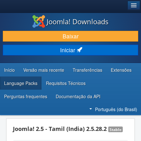
®
JOOMLA!
Joomla! Downloads
BAIXAR E APRIMORAR
Baixar
DESCUBRA & APRENDA
Iniciar
COMUNIDADE & SUPORTE
RECURSOS PARA DESENVOLVEDORES
Início
Versão mais recente
Transferências
Extensões
Language Packs
Requisitos Técnicos
Perguntas frequentes
Documentação da API
Português (do Brasil)
Joomla! 2.5 - Tamil (India) 2.5.28.2
Stable