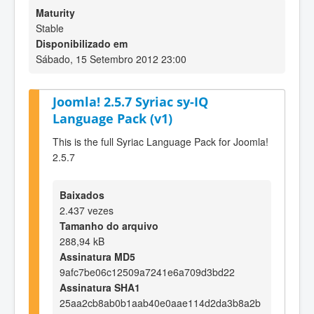
Maturity
Stable
Disponibilizado em
Sábado, 15 Setembro 2012 23:00
Joomla! 2.5.7 Syriac sy-IQ
Language Pack (v1)
This is the full Syriac Language Pack for Joomla!
2.5.7
Baixados
2.437 vezes
Tamanho do arquivo
288,94 kB
Assinatura MD5
9afc7be06c12509a7241e6a709d3bd22
Assinatura SHA1
25aa2cb8ab0b1aab40e0aae114d2da3b8a2b