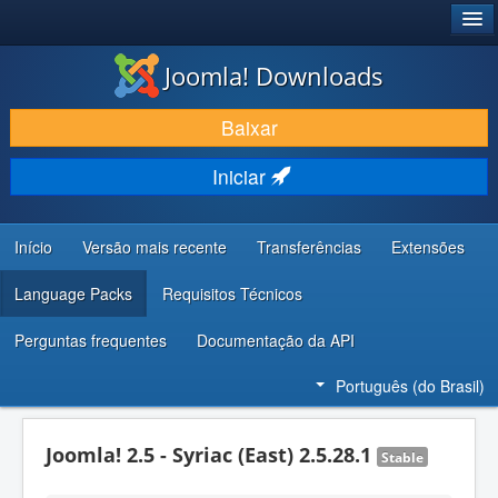
®
JOOMLA!
Joomla! Downloads
BAIXAR E APRIMORAR
Baixar
DESCUBRA & APRENDA
Iniciar
COMUNIDADE & SUPORTE
RECURSOS PARA DESENVOLVEDORES
Início
Versão mais recente
Transferências
Extensões
Language Packs
Requisitos Técnicos
Perguntas frequentes
Documentação da API
Português (do Brasil)
Joomla! 2.5 - Syriac (East) 2.5.28.1
Stable