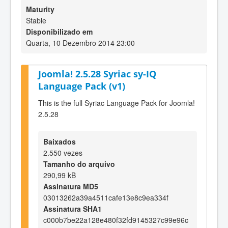
Maturity
Stable
Disponibilizado em
Quarta, 10 Dezembro 2014 23:00
Joomla! 2.5.28 Syriac sy-IQ
Language Pack (v1)
This is the full Syriac Language Pack for Joomla!
2.5.28
Baixados
2.550 vezes
Tamanho do arquivo
290,99 kB
Assinatura MD5
03013262a39a4511cafe13e8c9ea334f
Assinatura SHA1
c000b7be22a128e480f32fd9145327c99e96c