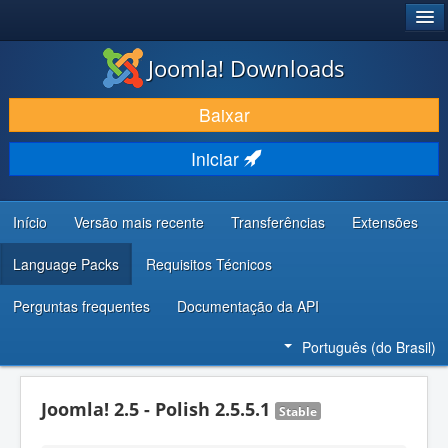
®
JOOMLA!
Joomla! Downloads
BAIXAR E APRIMORAR
Baixar
DESCUBRA & APRENDA
Iniciar
COMUNIDADE & SUPORTE
RECURSOS PARA DESENVOLVEDORES
Início
Versão mais recente
Transferências
Extensões
Language Packs
Requisitos Técnicos
Perguntas frequentes
Documentação da API
Português (do Brasil)
Joomla! 2.5 - Polish 2.5.5.1
Stable