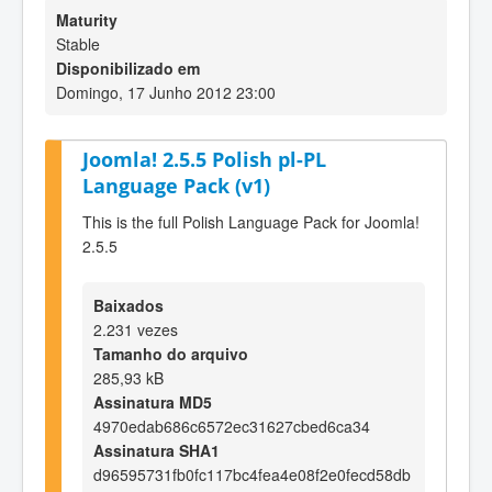
Maturity
Stable
Disponibilizado em
Domingo, 17 Junho 2012 23:00
Joomla! 2.5.5 Polish pl-PL
Language Pack (v1)
This is the full Polish Language Pack for Joomla!
2.5.5
Baixados
2.231 vezes
Tamanho do arquivo
285,93 kB
Assinatura MD5
4970edab686c6572ec31627cbed6ca34
Assinatura SHA1
d96595731fb0fc117bc4fea4e08f2e0fecd58db